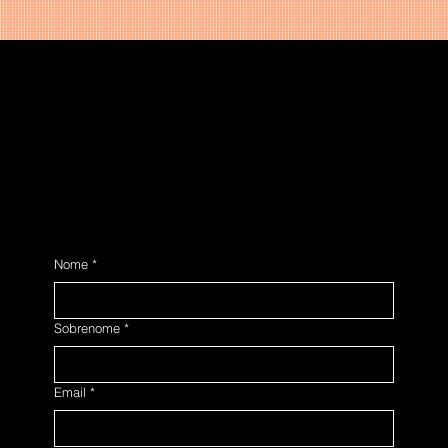
Contato
Se quiser via e-mail:
atnt@atnt.com.br
Nome
*
Sobrenome
*
Email
*